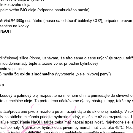
 kokosového oleja
 palmového BIO oleja (prípadne bambuckého masla)
ok NaOH
380g odstáteho (musia sa odstrániť bublinky CO2), prípadne prevare
zeného na kocky
 NaOH
linčekovej silice (dobre, uznávam, že táto sama o sebe urýchľuje stopu, tak
 idú dohromady teplé a ťažšie vône, prípadne bylinkové)
édrovej silice
/3 mydla
5g oxidu zinočnatého
(vytvorenie „bielej pivovej peny“)
up
kosový a palmový olej rozpustite na miernom ohni a primiešajte do olivového
jte esenciálne oleje. To preto, lebo očakávame rýchly nástup stopy, takže by 
státe/prevarené pivo zmrazte a po zmrazení dajte do sklenenej nádoby. V ru
y za stáleho miešania pridajte hydroxid sodný, miešajte až do rozpustenia.
ľuje rozpúšťanie NaOH, takže treba mať naozaj trpezlivosť. Najvhodnejšie je 
vali pomaly, Váš roztok hydroxidu s pivom by nemal mať viac ako 45°C. Nec
 nízka teplota je dôležitá, aby reakcia prebiehala pomalšie a kontrolovane.