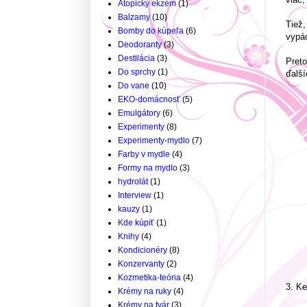
Atopický ekzém
(1)
Balzamy
(10)
Tiež,
Bomby do kúpeľa
(6)
vypá
Deodoranty
(3)
Destilácia
(3)
Preto
Do sprchy
(1)
ďalší
Do vane
(10)
EKO-domácnosť
(5)
Emulgátory
(6)
Experimenty
(8)
Experimenty-mydlo
(7)
Farby v mydle
(4)
Formy na mydlo
(3)
hydrolát
(1)
Interview
(1)
kauzy
(1)
Kde kúpiť
(1)
Knihy
(4)
Kondicionéry
(8)
Konzervanty
(2)
Kozmetika-teória
(4)
3. Ke
Krémy na ruky
(4)
Krémy na tvár
(3)