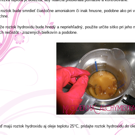
 roztok bude smrdieť čiastočne amoniakom či inak hnusne, podobne ako pri v
chne.
že roztok hydroxidu bude hnedý a nepriehľadný, použite určite sitko pri jeho na
ch nečistôt - zrazených bielkovín a podobne.
ď majú roztok hydroxidu aj oleje teplotu 25°C, pridajte roztok hydroxidu do olej