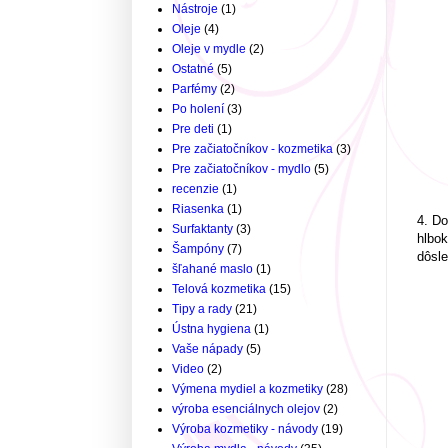
Nástroje
(1)
Oleje
(4)
Oleje v mydle
(2)
Ostatné
(5)
Parfémy
(2)
Po holení
(3)
Pre deti
(1)
Pre začiatočníkov - kozmetika
(3)
Pre začiatočníkov - mydlo
(5)
recenzie
(1)
Riasenka
(1)
4. Do
Surfaktanty
(3)
hlbok
Šampóny
(7)
dôsle
šľahané maslo
(1)
Telová kozmetika
(15)
Tipy a rady
(21)
Ústna hygiena
(1)
Vaše nápady
(5)
Video
(2)
Výmena mydiel a kozmetiky
(28)
výroba esenciálnych olejov
(2)
Výroba kozmetiky - návody
(19)