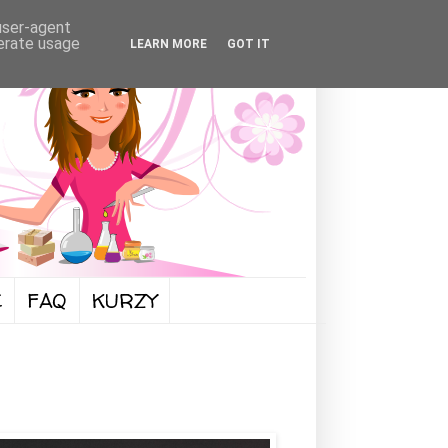
 user-agent
nerate usage
LEARN MORE
GOT IT
FAQ
KURZY