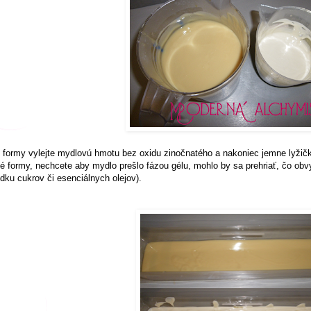
 formy vylejte mydlovú hmotu bez oxidu zinočnatého a nakoniec jemne lyžičk
é formy, nechcete aby mydlo prešlo fázou gélu, mohlo by sa prehriať, čo ob
dku cukrov či esenciálnych olejov).