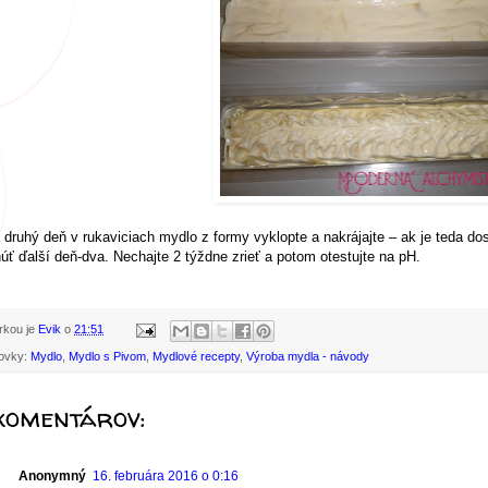
 druhý deň v rukaviciach mydlo z formy vyklopte a nakrájajte – ak je teda dos
úť ďalší deň-dva. Nechajte 2 týždne zrieť a potom otestujte na pH.
rkou je
Evik
o
21:51
ovky:
Mydlo
,
Mydlo s Pivom
,
Mydlové recepty
,
Výroba mydla - návody
komentárov:
Anonymný
16. februára 2016 o 0:16