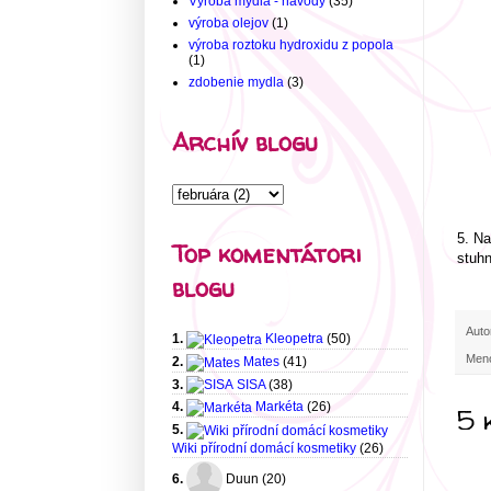
Výroba mydla - návody
(35)
výroba olejov
(1)
výroba roztoku hydroxidu z popola
(1)
zdobenie mydla
(3)
Archív blogu
5. Na
Top komentátori
stuhn
blogu
Auto
1.
Kleopetra
(50)
Men
2.
Mates
(41)
3.
SISA
(38)
4.
Markéta
(26)
5 
5.
Wiki přírodní domácí kosmetiky
(26)
6.
Duun (20)