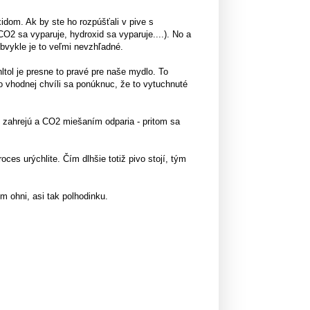
xidom. Ak by ste ho rozpúšťali v pive s
O2 sa vyparuje, hydroxid sa vyparuje....). No a
bvykle je to veľmi nevzhľadné.
ltol je presne to pravé pre naše mydlo. To
 vhodnej chvíli sa ponúknuc, že to vytuchnuté
o zahrejú a CO2 miešaním odparia - pritom sa
es urýchlite. Čím dlhšie totiž pivo stojí, tým
m ohni, asi tak polhodinku.