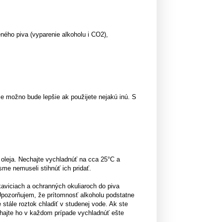
ného piva (vyparenie alkoholu i CO2),
že možno bude lepšie ak použijete nejakú inú. S
 oleja. Nechajte vychladnúť na cca 25°C a
sme nemuseli stihnúť ich pridať.
kaviciach a ochranných okuliaroch do piva
 Upozorňujem, že prítomnosť alkoholu podstatne
stále roztok chladiť v studenej vode. Ak ste
hajte ho v každom prípade vychladnúť ešte