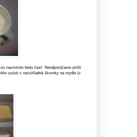
ou navrstvite bielu časť. Neodporúčame príliš
vykle vyústi v nevzhľadné škvrnky na mydle (v