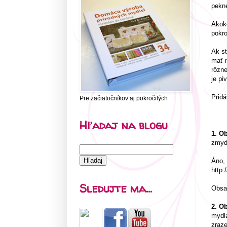
pekne
Akoko
pokro
Ak st
mať n
rôzne
je piv
Pridá
Pre začiatočníkov aj pokročilých
Hľadaj na blogu
1. O
zmyd
Áno, 
http:
Sledujte ma...
Obsah
2. O
mydla
zraze