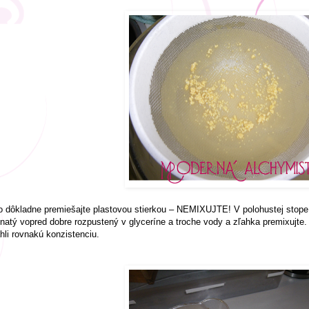
 dôkladne premiešajte plastovou stierkou – NEMIXUJTE! V polohustej stope r
natý vopred dobre rozpustený v glyceríne a troche vody a zľahka premixujte.
hli rovnakú konzistenciu.