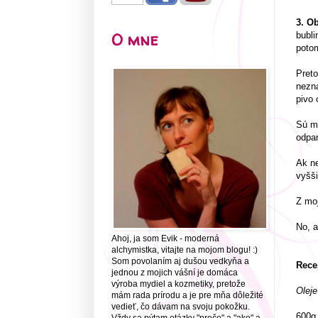
3. O
O mne
bubli
potom
Preto
nezna
pivo 
Sú my
odpar
Ak ne
vyšši
Z moj
No, a
Ahoj, ja som Evik - moderná
alchymistka, vitajte na mojom blogu! :)
Som povolaním aj dušou vedkyňa a
Rece
jednou z mojich vášní je domáca
výroba mydiel a kozmetiky, pretože
Oleje
mám rada prírodu a je pre mňa dôležité
vedieť, čo dávam na svoju pokožku.
600g 