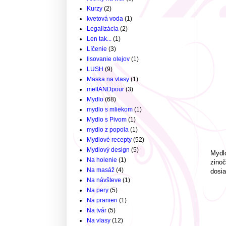
Kurzy
(2)
kvetová voda
(1)
Legalizácia
(2)
Len tak...
(1)
Líčenie
(3)
lisovanie olejov
(1)
LUSH
(9)
Maska na vlasy
(1)
meltANDpour
(3)
Mydlo
(68)
mydlo s mliekom
(1)
Mydlo s Pivom
(1)
mydlo z popola
(1)
Mydlové recepty
(52)
Mydlový design
(5)
Mydlo
Na holenie
(1)
zinoč
Na masáž
(4)
dosia
Na návšteve
(1)
Na pery
(5)
Na pranieri
(1)
Na tvár
(5)
Na vlasy
(12)