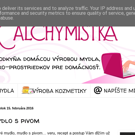
deliver its services and to analyze traffic. Your IP address and
formance and security metrics to ensure quality of service, ge
 abuse.
lok 15. februára 2016
dlo s pivom
é mydlo, mydlo s pivom... veru, recept a postup Vám dlžím už