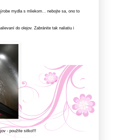
ýrobe mydla s mliekom... nebojte sa, ono to
lievaní do olejov. Zabránite tak naliatiu i
ov - použite sitko!!!