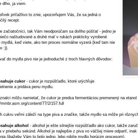
 dlho, ja viem.
ľvek príťažlivo to znie, upozorňujem Vás, že sa jedná o
čilý recept.
e začiatočníci, tak Vám neodporúčam sa doňho púšťať - jedno je
iečo naštudované a druhé mať v rukách prakticky vyrobené
 mydlá, keď viete, ako ten proces normálne vyzerá (keď tam nie
o :)).
vať do mydla pivo nie je jednoduché z troch hlavných dôvodov:
bsahuje cukor
- cukor je rozpúšťadlo, ktoré urýchľuje
elnenie a pridáva penu mydlu.
znalci môžu namietať, že cukor je predsa fermentáciou premenený na etanol a 
//mmbr.asm.org/content/77/2/157.full
 cukru veľmi záleží na type piva a značke, takže mydlo sa môže pri rôznych
bsahuje alkohol
- alkohol je ešte silnejšie rozpúšťadlo ako cukor, takže zaru
 v priebehu sekúnd. Alkohol je najlepšie z piva vo väčšej miere odpariť, ina
nia (ibažeby Vám to bolo jedno, lebo robíte mydlo horúcim procesom).