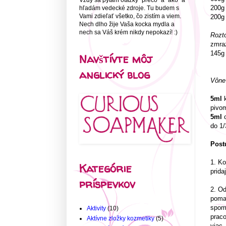
Vždy sa pýtam otázky "prečo" a "ako" a
200g
hľadám vedecké zdroje. Tu budem s
Vami zdieľať všetko, čo zistím a viem.
200g
Nech dlho žije Vaša kocka mydla a
nech sa Váš krém nikdy nepokazí! :)
Rozt
zmra
145g
Navštívte môj
anglický blog
Vône
5ml
k
pivom
5ml
c
do 1
Post
1. Ko
Kategórie
prida
príspevkov
2. Od
pomal
spoma
Aktivity
(10)
praco
Aktívne zložky kozmetiky
(5)
viac,