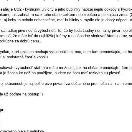
bsahuje CO2
- kysličník uhličitý a jeho bublinky naozaj nejdú dokopy s hydro
nkami, tak zahriatím sa z toho stane celkom nebezpečná a prskajúca zmes (C
, aj keby to nebolo nebezpečné, mať bublinky v mydle nie je dobrý nápad - o
 sa radšej pivo nechá vytuchnúť. To, čo by teda žiadny normálny pivár nepreh
mená, že máte ísť do najbližšej krčmy a nenápadne sledovať štamgastov, vo
odkúpite za dobrú cenu...
dlári, ktorí pivo len nechajú vytuchnúť cez noc, sem tam premiešajúc, iní h
í aj podstatná časť alkoholu.
chávate vytuchnúť státím a máte možnosť, tak ho občas premiešajte, čím proc
a je šanca že než ho použijete, budete na ňom mať rozkvitnutú pleseň...
ej skúsenosti je najlepšie pivo povariť za občasného premiešania - na mierno
le už poďme na postup :)
pt
olivového oleja z výliskov