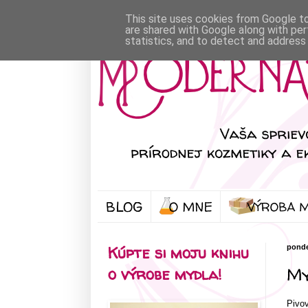
This site uses cookies from Google to 
are shared with Google along with per
statistics, and to detect and address
BLOG
Kúpte si moju knihu
ponde
My
o výrobe mydla!
Pivov