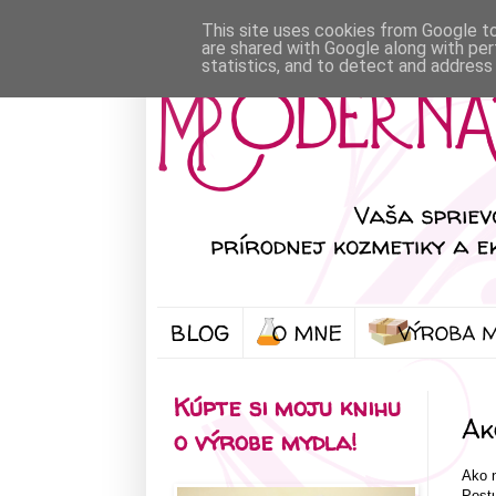
This site uses cookies from Google to 
are shared with Google along with per
statistics, and to detect and address
BLOG
Kúpte si moju knihu
Ak
o výrobe mydla!
Ako n
Post