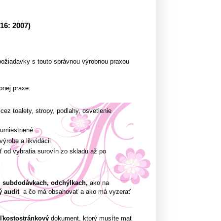
16: 2007)
 požiadavky s touto správnou výrobnou praxou
bnej praxe:
ez toalety, stropy, podlahy, osvetlenie
 umiestnené
výrobe a likvidácii
 od vybratia surovín zo skladu až po
 subdodávkach, odchýlkach,
ako na
ý audit
a čo má obsahovať a ako má vyzerať
ľkostostránkový
dokument, ktorý musíte mať