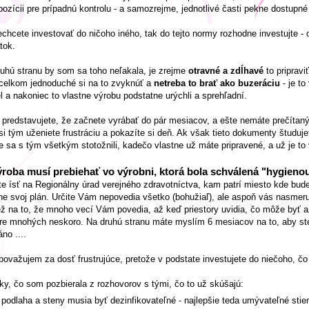
pozícii pre prípadnú kontrolu - a samozrejme, jednotlivé časti pekne dostupné
chcete investovať do ničoho iného, tak do tejto normy rozhodne investujte - os
tok.
uhú stranu by som sa toho neľakala, je zrejme
otravné a zdĺhavé
to pripravi
celkom jednoduché si na to zvyknúť a
netreba to brať ako buzeráciu
- je to
l a nakoniec to vlastne výrobu podstatne urýchli a sprehľadní.
 predstavujete, že začnete vyrábať do pár mesiacov, a ešte nemáte prečítaný
 si tým uženiete frustráciu a pokazíte si deň. Ak však tieto dokumenty študuj
e sa s tým všetkým stotožnili, kadečo vlastne už máte pripravené, a už je to
ýroba musí prebiehať vo výrobni, ktorá bola schválená "hygieno
e ísť na Regionálny úrad verejného zdravotníctva, kam patrí miesto kde bude
e svoj plán. Určite Vám nepovedia všetko (bohužiaľ), ale aspoň vás nasmeru
ež na to, že mnoho vecí Vám povedia, až keď priestory uvidia, čo môže byť a
re mnohých neskoro. Na druhú stranu máte myslím 6 mesiacov na to, aby ste n
no ....
považujem za dosť frustrujúce, pretože v podstate investujete do niečoho, čo 
y, čo som pozbierala z rozhovorov s tými, čo to už skúšajú:
podlaha a steny musia byť dezinfikovateľné - najlepšie teda umývateľné sti