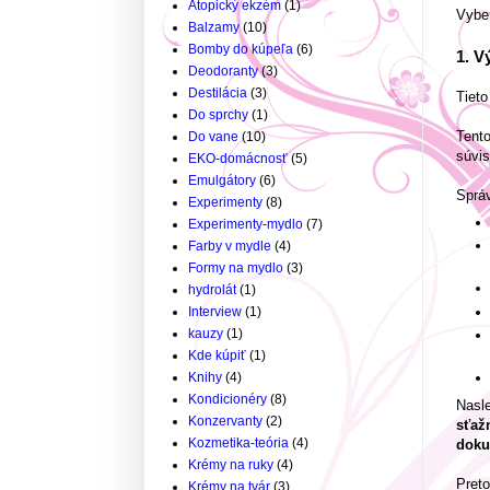
Atopický ekzém
(1)
Vyber
Balzamy
(10)
Bomby do kúpeľa
(6)
1. V
Deodoranty
(3)
Destilácia
(3)
Tieto
Do sprchy
(1)
Tento
Do vane
(10)
súvis
EKO-domácnosť
(5)
Emulgátory
(6)
Správ
Experimenty
(8)
Experimenty-mydlo
(7)
Farby v mydle
(4)
Formy na mydlo
(3)
hydrolát
(1)
Interview
(1)
kauzy
(1)
Kde kúpiť
(1)
Knihy
(4)
Kondicionéry
(8)
Nasle
Konzervanty
(2)
sťaž
Kozmetika-teória
(4)
doku
Krémy na ruky
(4)
Preto
Krémy na tvár
(3)