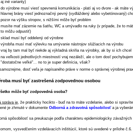
aj iné varianty)
do výrobne musí viesť spevnená komunikácia - platí aj vo dvore - ak máte 
hlavnej brány viesť jednoznačný pevný (vydláždený alebo vybetónovaný) ch
pozor na výšku stropov, s nižšími môže byť problém
musíte mať zázemie na šatňu, WC a umývadlo na ruky (v prípade, že to má
to môžu odpustiť)
sklad musí byť oddelený od výrobne
výrobňa musí mať výlevku na umývanie nástrojov slúžiacich na výrobu
vraj by tam mal byť niekde aj výkladná skriňa na výrobky, ak by si ich chcel n
na veľkosti jednotlivých miestností vraj nezáleží, ale o tom dosť pochybuje
"dostatočne veľké"... no to je super definícia, však?
samozrejme, dosť veľa je napísaného práve v norme o správnej výrobnej praxi
ýroba musí byť zastrešená zodpovednou osobou
všetko môže byť zodpovedná osoba?
 správa je
, že prakticky hocikto - buď na to máte vzdelanie, alebo si spravíte
lené je zhrnuté v dokumente
Odborná a zdravotná spôsobilosť
a ja vyberám
rná spôsobilosť sa preukazuje podľa charakteru epidemiologicky závažných 
lomom, vysvedčením vzdelávacích inštitúcií, ktoré sú uvedené v prílohe č.6.