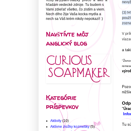
Vždy sa pýtam otázky "prečo" a "ako" a
nevy
hľadám vedecké zdroje. Tu budem s
Vami zdieľať všetko, čo zistím a viem.
(3) M
Nech dlho žije Vaša kocka mydla a
použí
nech sa Váš krém nikdy nepokazí! :)
zozn
Navštívte môj
V prí
viaza
anglický blog
a tak
"Živno
remese
výro
Pozor
nižši
Kategórie
Odpo
príspevkov
"
Úrad
Info
Aktivity
(10)
Tu sú
Aktívne zložky kozmetiky
(5)