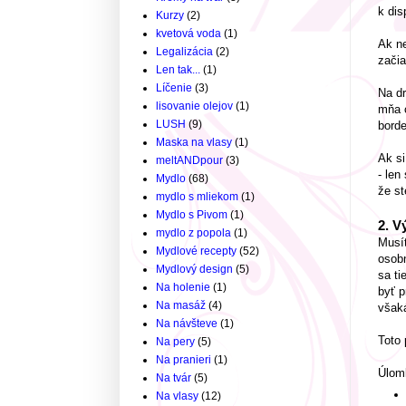
k dis
Kurzy
(2)
kvetová voda
(1)
Ak ne
Legalizácia
(2)
začia
Len tak...
(1)
Líčenie
(3)
Na dr
lisovanie olejov
(1)
mňa 
LUSH
(9)
borde
Maska na vlasy
(1)
Ak si
meltANDpour
(3)
- len
Mydlo
(68)
že st
mydlo s mliekom
(1)
Mydlo s Pivom
(1)
2. V
mydlo z popola
(1)
Musít
Mydlové recepty
(52)
osobn
Mydlový design
(5)
sa ti
Na holenie
(1)
byť p
Na masáž
(4)
všaká
Na návšteve
(1)
Toto 
Na pery
(5)
Na pranieri
(1)
Úlomk
Na tvár
(5)
Na vlasy
(12)