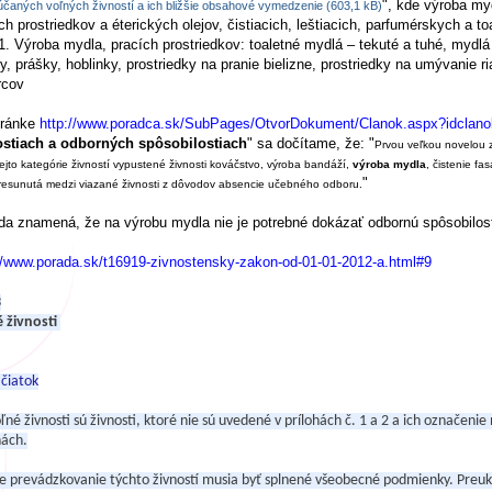
", kde výroba my
čaných voľných živností a ich bližšie obsahové vymedzenie (603,1 kB)
ch prostriedkov a éterických olejov, čistiacich, leštiacich, parfumérskych a t
1. Výroba mydla, pracích prostriedkov: toaletné mydlá – tekuté a tuhé, mydlá
y, prášky, hoblinky, prostriedky na pranie bielizne, prostriedky na umývanie r
rcov
tránke
http://www.poradca.sk/SubPages/OtvorDokument/Clanok.aspx?idclan
ostiach a odborných spôsobilostiach
" sa dočítame, že: "
Prvou veľkou novelou z
 tejto kategórie živností vypustené živnosti kováčstvo, výroba bandáží,
výroba mydla
, čistenie fa
"
resunutá medzi viazané živnosti z dôvodov absencie učebného odboru.
da znamená, že na výrobu mydla nie je potrebné dokázať odbornú spôsobilos
//www.porada.sk/t16919-zivnostensky-zakon-od-01-01-2012-a.html#9
3
 živnosti
čiatok
oľné živnosti sú živnosti, ktoré nie sú uvedené v prílohách č. 1 a 2 a ich označe
hách.
re prevádzkovanie týchto živností musia byť splnené všeobecné podmienky. Preuka