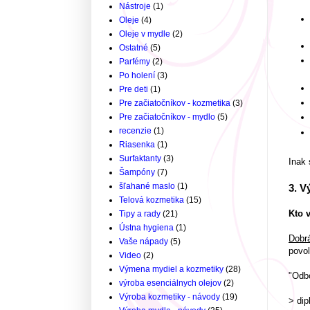
Nástroje
(1)
Oleje
(4)
Oleje v mydle
(2)
Ostatné
(5)
Parfémy
(2)
Po holení
(3)
Pre deti
(1)
Pre začiatočníkov - kozmetika
(3)
Pre začiatočníkov - mydlo
(5)
recenzie
(1)
Riasenka
(1)
Surfaktanty
(3)
Inak 
Šampóny
(7)
šľahané maslo
(1)
3. V
Telová kozmetika
(15)
Kto 
Tipy a rady
(21)
Ústna hygiena
(1)
Dobrá
Vaše nápady
(5)
povo
Video
(2)
Výmena mydiel a kozmetiky
(28)
"Odbo
výroba esenciálnych olejov
(2)
Výroba kozmetiky - návody
(19)
> dip