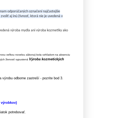
zoznam odporúčaných označení najčastejšie
voliť aj inú živnosť, ktorá nie je uvedená v
uvedená výroba mydla ani výroba kozmetiky ako
rvou veľkou novelou zákona) bola vzhľadom na absenciu
Výroba kozmetických
ných živností vypustená
 výrobu odborne zastreší - pozrite bod 3.
 výrobkov)
iatok potrebovať.