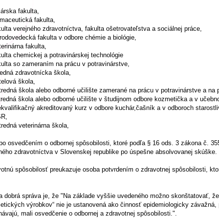
kárska fakulta,
rmaceutická fakulta,
kulta verejného zdravotníctva, fakulta ošetrovateľstva a sociálnej práce,
írodovedecká fakulta v odbore chémie a biológie,
terinárna fakulta,
kulta chemickej a potravinárskej technológie
kulta so zameraním na prácu v potravinárstve,
redná zdravotnícka škola,
telová škola,
tredná škola alebo odborné učilište zamerané na prácu v potravinárstve a na 
tredná škola alebo odborné učilište v študijnom odbore kozmetička a v učeb
ekvalifikačný akreditovaný kurz v odbore kuchár,čašník a v odboroch starostli
R,
tredná veterinárna škola,
bo osvedčením o odbornej spôsobilosti, ktoré podľa § 16 ods. 3 zákona č. 355
ného zdravotníctva v Slovenskej republike po úspešne absolvovanej skúške.
otnú spôsobilosť preukazuje osoba potvrdením o zdravotnej spôsobilosti, ktor
a dobrá správa je, že "Na základe vyššie uvedeného možno skonštatovať, že "
tických výrobkov“ nie je ustanovená ako činnosť epidemiologicky závažná, pr
ávajú, mali osvedčenie o odbornej a zdravotnej spôsobilosti.".