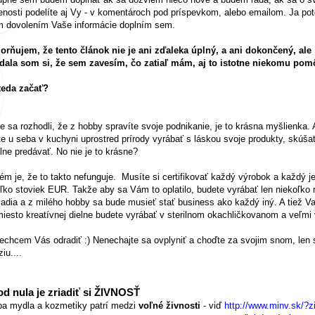
nosti podelíte aj Vy - v komentároch pod príspevkom, alebo emailom. Ja po
m dovolením Vaše informácie doplním sem.
orňujem, že tento článok nie je ani zďaleka úplný, a ani dokončený, ale
dala som si, že sem zavesím, čo zatiaľ mám, aj to istotne niekomu pomô
teda začať?
e sa rozhodli, že z hobby spravíte svoje podnikanie, je to krásna myšlienka. 
e u seba v kuchyni uprostred prírody vyrábať s láskou svoje produkty, skúša
álne predávať. No nie je to krásne?
ém je, že to takto nefunguje. Musíte si certifikovať každý výrobok a každý j
ľko stoviek EUR. Takže aby sa Vám to oplatilo, budete vyrábať len niekoľko 
adia a z milého hobby sa bude musieť stať business ako každý iný. A tiež
iesto kreatívnej dielne budete vyrábať v sterilnom okachličkovanom a veľmi 
echcem Vás odradiť :) Nenechajte sa ovplyniť a choďte za svojim snom, len s
iu....
d nula je zriadiť si
ŽIVNOSŤ
ba mydla a kozmetiky patrí medzi
voľné živnosti
- viď
http://www.minv.sk/?z