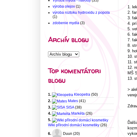
Výroba mydla - návody
(35)
výroba olejov
(1)
1. le
2. fa
výroba roztoku hydroxidu z popola
(1)
3. fa
zdobenie mydla
(3)
4. pr
5. ve
6. fa
Archív blogu
7. fa
8. st
9. ho
10. s
11. s
12. r
Top komentátori
MŠ S
blogu
13. s
> ale
1.
Kleopetra
(50)
verej
2.
Mates
(41)
Zdrav
3.
SISA
(38)
4.
Markéta
(26)
5.
Ďalši
Wiki přírodní domácí kosmetiky
(26)
kozme
vykon
6.
Duun (20)