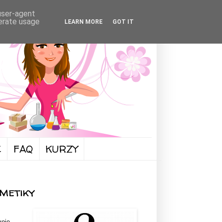
 user-agent
nerate usage
LEARN MORE
GOT IT
FAQ
KURZY
metiky
voje