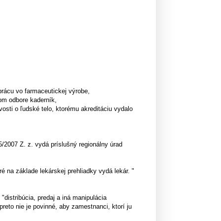
prácu vo farmaceutickej výrobe,
nom odbore kaderník,
vosti o ľudské telo, ktorému akreditáciu vydalo
/2007 Z. z. vydá príslušný regionálny úrad
é na základe lekárskej prehliadky vydá lekár. "
distribúcia, predaj a iná manipulácia
eto nie je povinné, aby zamestnanci, ktorí ju