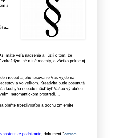
tom s
že...
Asi máte veľa nadšenia a ilúzií o tom, že
ť zakaždým iné a iné recepty, a všetko pekne aj
eden recept a jeho tesovanie Vás vyjde na
receptov a vo veľkom. Kreativita bude posunutá
 Vaša kuchyňa nebude môcť byť Vašou výrobňou
veľmi neromantickom prostredí....
a obrňte trpezlivosťou a trochu zmiernite
ivnostenske-podnikanie
, dokument "
Zoznam