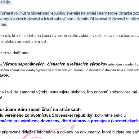
žaduje.
inisterstvo vnútra Slovenskej republiky zverejní na svojej internetovej stránke 
vaných voľných živností a ich obsahové vymedzenie. Ohlasovateľ živnosti si môže z
ame.
lohách, ktoré nájdete na konci živnostenského zákona v odkaze sa nenachádza 
ná alebo remeselná živnosť.
isto sa dočítame:
Výroba saponátových, čistiacich a leštiacich výrobkov
sť
(pôvodne zaradená p
lného charakteru výroby vypustená z remeselných živností. Z rovnakého dôvodu bola z remesel
bkov
."
 však! Na samotnú výrobu potrebujete niekoho, kto odbornú spôsobilosť má a
e!
rúčam Vám začať čítať na stránkach
u verejného zdravotníctva Slovenskej republiky
",konkrétne sekciu
rmácie pre výrobcov, dovozcov, distribútorov a predajcov (kozmetických
 pripravené dôležité informácie a odkazy na dokumenty, ktoré budete pre zač