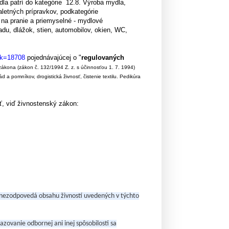
dla patrí do kategórie 12.8. Výroba mydla,
oaletných prípravkov, podkategórie
 na pranie a priemyselné - mydlové
iadu, dlážok, stien, automobilov, okien, WC,
ok=18708
pojednávajúcej o "
regulovaných
ákona (zákon č. 132/1994 Z. z. s účinnosťou 1. 7. 1994)
sád a pomníkov, drogistická živnosť, čistenie textilu. Pedikúra
ť, viď živnostenský zákon:
nie nezodpovedá obsahu živností uvedených v týchto
zovanie odbornej ani inej spôsobilosti sa