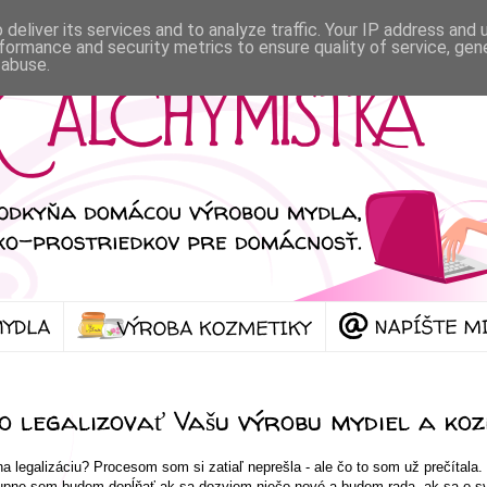
deliver its services and to analyze traffic. Your IP address and
formance and security metrics to ensure quality of service, ge
 abuse.
o legalizovať Vašu výrobu mydiel a koz
a legalizáciu? Procesom som si zatiaľ neprešla - ale čo to som už prečítala.
upne sem budem dopĺňať ak sa dozviem niečo nové a budem rada, ak sa o s