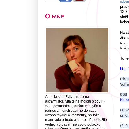
odporú
prací
12.8.
O mne
vločk
kobe
Na s
živn
boli z
bola p
To te
http:
Diel 
Voľné
§ 25
Ahoj, ja som Evik - moderná
Na za
alchymistka, vitajte na mojom blogu! :)
Som povolaním aj dušou vedkyňa a
(1) V
jednou z mojich vášní je domáca
výroba mydiel a kozmetiky, pretože
prílo
mám rada prírodu a je pre mňa dôležité
vedieť, čo dávam na svoju pokožku.
(2) P