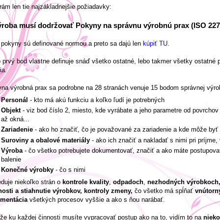
ám len tie najzákladnejšie požiadavky:
ýroba musí dodržovať Pokyny na správnu výrobnú prax (ISO 227
 pokyny sú definované normou a preto sa dajú len
kúpiť TU
.
 prvý bod vlastne definuje snáď všetko ostatné, lebo takmer všetky ostatné
ia.
na výrobná prax sa podrobne na 28 stranách venuje 15 bodom správnej výro
Personál
- kto má akú funkciu a koľko ľudí je potrebných
Objekt
- viz bod číslo 2, miesto, kde vyrábate a jeho parametre od povrchov c
až okná...
Zariadenie
- ako ho značiť, čo je považované za zariadenie a kde môže byť
Suroviny a obalové materiály
- ako ich značiť a nakladať s nimi pri príjme, 
Výroba
- čo všetko potrebujete dokumentovať, značiť a ako máte postupovať
balenie
Konečné výrobky
- čo s nimi
duje niekoľko strán o
kontrole kvality
,
odpadoch
,
nezhodných výrobkoch,
nosti a stiahnutie výrobkov, kontroly zmeny,
čo všetko má spĺňať
vnútorn
mentácia
všetkých procesov vyššie a ako s ňou narábať.
že ku každej činnosti musíte vypracovať postup ako na to, vidím to na
nieko