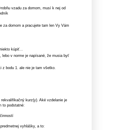
výrobňu vzadu za domom, musí k nej od
odník
te za domom a pracujete tam len Vy Vám
iekto kúpiť...
m, lebo v norme je napísané, že musia byť
 z bodu 1. ale nie je tam všetko.
 rekvalifikačný kurz(y). Aké vzdelanie je
 to podstatné:
činností
 predmetnej vyhlášky, a to: