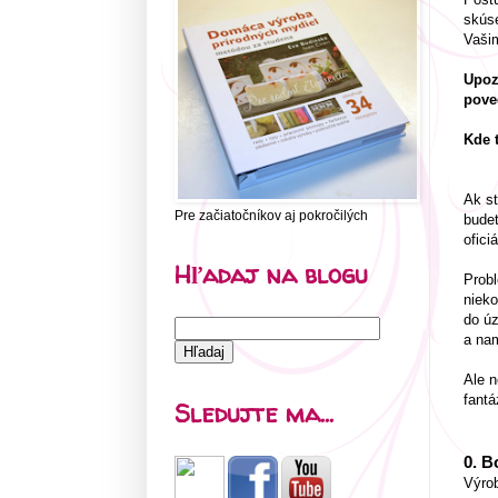
skúse
Vaši
Upoz
pove
Kde 
Ak st
Pre začiatočníkov aj pokročilých
budet
ofici
Hľadaj na blogu
Probl
nieko
do úz
a nam
Ale n
fantáz
Sledujte ma...
0.
Bo
Výro