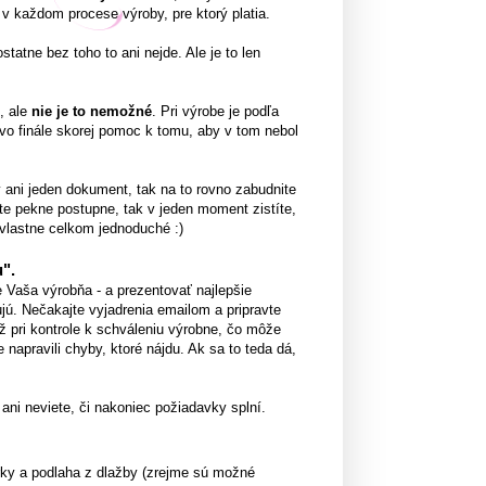
 v každom procese výroby, pre ktorý platia.
tatne bez toho to ani nejde. Ale je to len
ť, ale
nie je to nemožné
. Pri výrobe je podľa
 vo finále skorej pomoc k tomu, aby v tom nebol
 ani jeden dokument, tak na to rovno zabudnite
ete pekne postupne, tak v jeden moment zistíte,
 vlastne celkom jednoduché :)
u"
.
 Vaša výrobňa - a prezentovať najlepšie
jú. Nečakajte vyjadrenia emailom a pripravte
ž pri kontrole k schváleniu výrobne, čo môže
apravili chyby, ktoré nájdu. Ak sa to teda dá,
ani neviete, či nakoniec požiadavky splní.
erky a podlaha z dlažby (zrejme sú možné