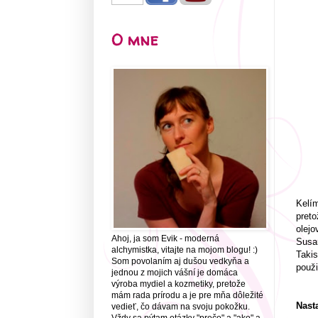
O mne
Kelím
preto
olejo
Ahoj, ja som Evik - moderná
Susan
alchymistka, vitajte na mojom blogu! :)
Takis
Som povolaním aj dušou vedkyňa a
použi
jednou z mojich vášní je domáca
výroba mydiel a kozmetiky, pretože
mám rada prírodu a je pre mňa dôležité
Nast
vedieť, čo dávam na svoju pokožku.