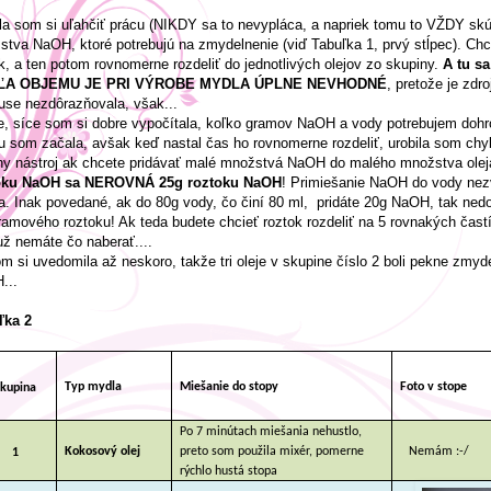
a som si uľahčiť prácu (NIKDY sa to nevypláca, a napriek tomu to VŽDY skú
tva NaOH, ktoré potrebujú na zmydelnenie (viď Tabuľka 1, prvý stĺpec). Chc
k, a ten potom rovnomerne rozdeliť do jednotlivých olejov zo skupiny.
A tu sa
ĽA OBJEMU JE PRI VÝROBE MYDLA ÚPLNE NEVHODNÉ
, pretože je zd
use nezdôrazňovala, však...
, síce som si dobre vypočítala, koľko gramov NaOH a vody potrebujem dohr
u som začala, avšak keď nastal čas ho rovnomerne rozdeliť, urobila som chy
ny nástroj ak chcete pridávať malé množstvá NaOH do malého množstva oleja
oku NaOH sa NEROVNÁ 25g roztoku NaOH
! Primiešanie NaOH do vody nezv
a. Inak povedané, ak do 80g vody, čo činí 80 ml, pridáte 20g NaOH, tak ned
amového roztoku! Ak teda budete chcieť roztok rozdeliť na 5 rovnakých častí
 už nemáte čo naberať....
m si uvedomila až neskoro, takže tri oleje v skupine číslo 2 boli pekne zm
...
ľka 2
Typ mydla
Miešanie do stopy
Foto v stope
kupina
Po 7 minútach miešania nehustlo,
Kokosový olej
preto som použila mixér, pomerne
Nemám :-/
1
rýchlo hustá stopa