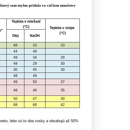
, ktorý som mylne pridala vo väčšom množstve
Teplota v miešaní
(°C)
Teplota v stope
e*
(°C)
Olej
NaOH
48
33
33
)
44
49
)
49
34
29
)
49
29
30
30
45
30
48
49
49
50
37
48
40
35
50
47
30
68
68
42
 preto, lebo sú to oba vosky a obsahujú až 50%