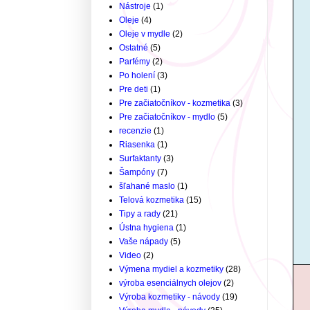
Nástroje
(1)
Oleje
(4)
Oleje v mydle
(2)
Ostatné
(5)
Parfémy
(2)
Po holení
(3)
Pre deti
(1)
Pre začiatočníkov - kozmetika
(3)
Pre začiatočníkov - mydlo
(5)
recenzie
(1)
Riasenka
(1)
Surfaktanty
(3)
Šampóny
(7)
šľahané maslo
(1)
Telová kozmetika
(15)
Tipy a rady
(21)
Ústna hygiena
(1)
Vaše nápady
(5)
Video
(2)
Výmena mydiel a kozmetiky
(28)
výroba esenciálnych olejov
(2)
Výroba kozmetiky - návody
(19)