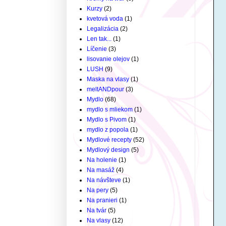
Kurzy
(2)
kvetová voda
(1)
Legalizácia
(2)
Len tak...
(1)
Líčenie
(3)
lisovanie olejov
(1)
LUSH
(9)
Maska na vlasy
(1)
meltANDpour
(3)
Mydlo
(68)
mydlo s mliekom
(1)
Mydlo s Pivom
(1)
mydlo z popola
(1)
Mydlové recepty
(52)
Mydlový design
(5)
Na holenie
(1)
Na masáž
(4)
Na návšteve
(1)
Na pery
(5)
Na pranieri
(1)
Na tvár
(5)
Na vlasy
(12)