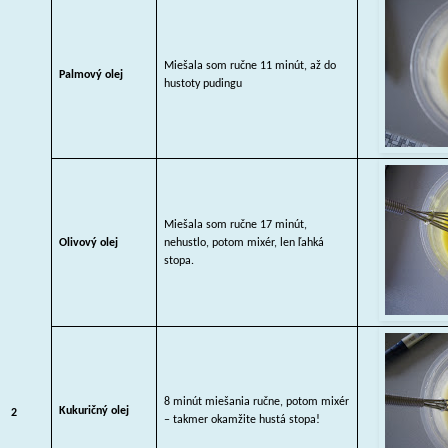
Miešala som ručne 11 minút, až do
Palmový olej
hustoty pudingu
Miešala som ručne 17 minút,
Olivový olej
nehustlo, potom mixér, len ľahká
stopa.
8 minút miešania ručne, potom mixér
Kukuričný olej
2
– takmer okamžite hustá stopa!