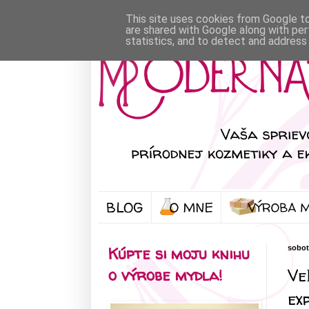
This site uses cookies from Google to 
are shared with Google along with per
statistics, and to detect and address
BLOG
Kúpte si moju knihu
sobot
Ve
o výrobe mydla!
ex