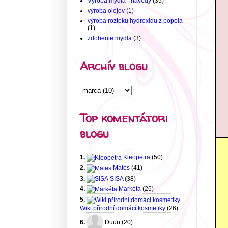
Výroba mydla - návody
(35)
výroba olejov
(1)
výroba roztoku hydroxidu z popola
(1)
zdobenie mydla
(3)
Archív blogu
Top komentátori
blogu
1.
Kleopetra
(50)
2.
Mates
(41)
3.
SISA
(38)
4.
Markéta
(26)
5.
Wiki přírodní domácí kosmetiky
(26)
6.
Duun (20)