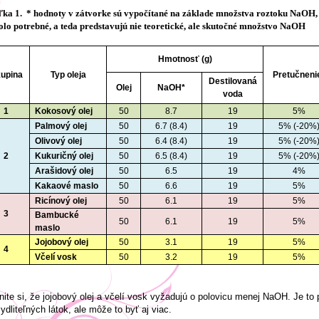
ľka 1.
* hodnoty v zátvorke sú vypočítané na základe množstva roztoku NaOH
olo potrebné, a teda predstavujú nie teoretické, ale skutočné množstvo NaOH
Hmotnosť (g)
upina
Typ oleja
Pretučneni
Destilovaná
Olej
NaOH*
voda
1
Kokosový olej
50
8.7
19
5%
Palmový olej
50
6.7 (8.4)
19
5% (-20%
Olivový olej
50
6.4 (8.4)
19
5% (-20%
2
Kukuričný olej
50
6.5 (8.4)
19
5% (-20%
Arašidový olej
50
6.5
19
4%
Kakaové maslo
50
6.6
19
5%
Ricínový olej
50
6.1
19
5%
3
Bambucké
50
6.1
19
5%
maslo
Jojobový olej
50
3.1
19
5%
4
Včelí vosk
50
3.2
19
5%
ite si, že jojobový olej a včelí vosk vyžadujú o polovicu menej NaOH. Je to
dliteľných látok, ale môže to byť aj viac.