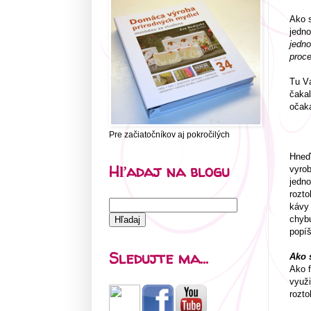
Ako 
jedno
jedno
proc
Tu V
čakal
očaká
Pre začiatočníkov aj pokročilých
Hneď 
Hľadaj na blogu
vyrob
jedno
rozto
kávy 
chybu
popíš
Sledujte ma...
Ako 
Ako f
využi
rozto