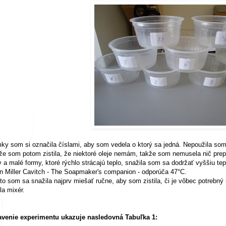
ky som si označila číslami, aby som vedela o ktorý sa jedná. Nepoužila som
že som potom zistila, že niektoré oleje nemám, takže som nemusela nič pre
v a malé formy, ktoré rýchlo strácajú teplo, snažila som sa dodržať vyššiu te
 Miller Cavitch - The Soapmaker's companion - odporúča 47°C.
to som sa snažila najprv miešať ručne, aby som zistila, či je vôbec potrebný 
la mixér.
avenie experimentu ukazuje nasledovná Tabuľka 1: