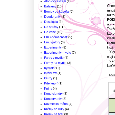
Atopický ekzém
(1)
Chcel
Balzamy
(10)
množs
Bomby do kúpeľa
(6)
rozto
Deodoranty
(3)
POD
Destilácia
(3)
a v k
Do sprchy
(1)
Takže
Do vane
(10)
ktoro
EKO-domácnosť
(5)
ideál
Emulgátory
(6)
rozt
ťažši
Experimenty
(8)
100gr
Experimenty-mydlo
(7)
oleji
Farby v mydle
(4)
To so
Formy na mydlo
(3)
NaOH
hydrolát
(1)
Interview
(1)
Tabu
kauzy
(1)
Kde kúpiť
(1)
Knihy
(4)
S
Kondicionéry
(8)
Konzervanty
(2)
Kozmetika-teória
(4)
Krémy na ruky
(4)
Krémy na tvár
(3)