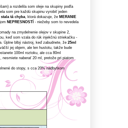
šam) a rozdelila som oleje na skupiny podľa
ela som pre každú skupinu vyrobiť jeden
 stala tá chyba
, ktorá dokazuje, že
MERANIE
rojom
NEPRESNOSTÍ
- niežeby som to nevedela
omady na zmydelnenie olejov v skupine 2,
bu, keď som vzala do rúk injekčnú striekačku -
. Úplne blbý nástroj, keď zabudnete, že
25ml
äčší jej objem, ale len hustotu, takže bude
ostanete 100ml roztoku, ale cca 80ml
, nesmiete naberať 20 ml, pretože pri piatom
ydelnené do stopy, s cca 20% nadbytkom