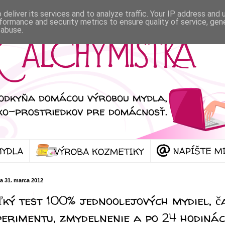
deliver its services and to analyze traffic. Your IP address and
formance and security metrics to ensure quality of service, ge
 abuse.
a 31. marca 2012
ľký test 100% jednoolejových mydiel, č
perimentu, zmydelnenie a po 24 hodiná