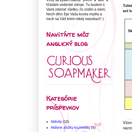
Vždy sa pýtam otázky "prečo" a "ako" a
hľadám vedecké zdroje. Tu budem s
Tabu
Vami zdieľať všetko, čo zistím a viem.
než b
Nech dlho žije Vaša kocka mydla a
nech sa Váš krém nikdy nepokazí! :)
Sk
Navštívte môj
anglický blog
Kategórie
príspevkov
Aktivity
(10)
Všimn
Aktívne zložky kozmetiky
(5)
nezmy