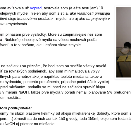
som avízovala už
vopred
, testovala som (a ešte testujem) 10
olejových mydiel, nielen aby som zistila,
aké vlastnosti prinášajú
tlivé oleje koncovému produktu
- mydlu, ale aj
ako sa prejavujú v
ese zmydelnenia.
ám prinášam prvé výsledky, ktoré sú zaujímavejšie než som
a. Niektoré jednoolejové mydlá sa vôbec nechovali podľa
vaní, a to v horšom, ale i lepšom slova zmysle.
na začiatku sa priznám, že hoci som sa snažila všetky mydlá
iť za rovnakých podmienok, aby som minimalizovala vplyv
tlivých parametrov ako je napríklad teplota miešania tukov a
ku hydroxidu, percento pretučnenia, prípadne počet šálok vypitej
pred miešaním, podarilo sa mi hneď na začiatku spraviť hlúpu
 v meraní NaOH, takže prvé mydlá v poradí nemali plánované 5% pretučnenie
em neskôr....
som postupovala:
ormy mi slúžili plastové kelímky od akejsi mliekárenskej dobroty, ktoré som s
jem... :) Zmestí sa do nich asi tak 150 g vody, teda 150ml, oleje som teda s
ku NaOH aj priestor na miešanie.