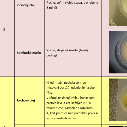
Ručne, veľmi rýchla stopa, v priebehu
Ricínový olej
3 minút
3
Ručne, stopa okamžite (tekutý
Bambucké maslo
puding)
Hneď mixér, nechala som po
mixovaní odstáť, oddelenie na dve
fázy.
V rámci nasledujúcich 2 hodín som
Jojobový olej
premiešavala cca každých 20-30
minút ručne, nakoniec s mixérom.
Aj keď premiešanie pomohlo, po čase
sa zas rozdelili vrstvy.