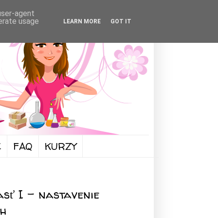
 user-agent
nerate usage
LEARN MORE
GOT IT
FAQ
KURZY
asť I - nastavenie
ch